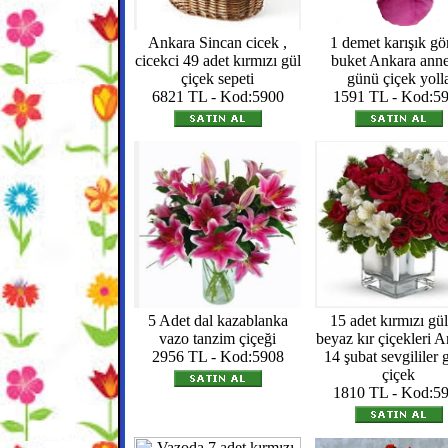
Ankara Sincan cicek ,
1 demet karışık gö
cicekci 49 adet kırmızı gül
buket Ankara anne
çiçek sepeti
günü çiçek yoll
6821 TL - Kod:5900
1591 TL - Kod:5
5 Adet dal kazablanka
15 adet kırmızı gü
vazo tanzim çiçeği
beyaz kır çiçekleri 
2956 TL - Kod:5908
14 şubat sevgililer
çiçek
1810 TL - Kod:5