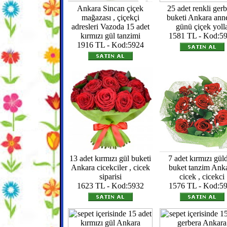
Ankara Sincan çiçek
25 adet renkli ger
mağazası , çiçekçi
buketi Ankara ann
adresleri Vazoda 15 adet
günü çiçek yoll
kırmızı gül tanzimi
1581 TL - Kod:5
1916 TL - Kod:5924
13 adet kırmızı gül buketi
7 adet kırmızı gül
Ankara cicekciler , cicek
buket tanzim Ank
siparisi
cicek , cicekci
1623 TL - Kod:5932
1576 TL - Kod:5