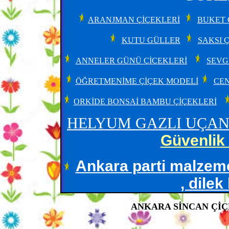
ARANJMAN ÇİÇEKLERİ
BUKET 
KUTU GÜLLER
SAKSI 
ANNELER GÜNÜ ÇİÇEKLERİ
SEVG
ÖĞRETMENİME ÇİÇEK MODELİ
CEN
ORKİDE BONSAİ BAMBU ÇİÇEKLERİ
HELYUM GAZLI UÇAN
Güvenlik 
Ankara parti malzeme
, dilek
ANKARA SİNCAN ÇİÇE