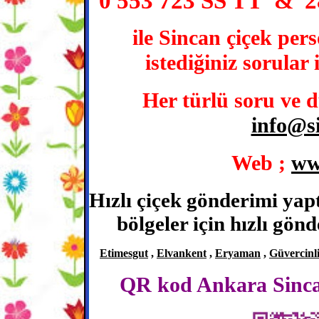
0 553 723 SS TT & 
ile Sincan çiçek per
istediğiniz sorular 
Her türlü soru ve d
info@s
Web ;
ww
Hızlı çiçek gönderimi yapt
bölgeler için hızlı gön
Etimesgut
,
Elvankent
,
Eryaman
,
Güvercinl
QR kod Ankara Sincan ç