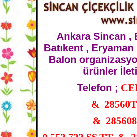
Ankara Sincan , 
Batıkent , Eryaman 
Balon organizasyon
ürünler İlet
Telefon ;
CE
& 28560
& 28560