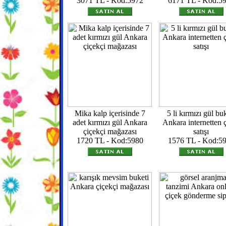
3071 TL - Kod:5972
6171 TL - Kod:5
Mika kalp içerisinde 7
5 li kırmızı gül bu
adet kırmızı gül Ankara
Ankara internetten 
çiçekçi mağazası
satışı
1720 TL - Kod:5980
1576 TL - Kod:5