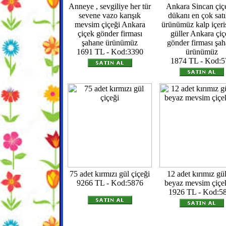
Anneye , sevgiliye her tür
Ankara Sincan çiç
sevene vazo karışık
dükanı en çok satı
mevsim çiçeği Ankara
ürünümüz kalp içeri
çiçek gönder firması
güller Ankara çi
şahane ürünümüz
gönder firması şa
1691 TL - Kod:3390
ürünümüz
1874 TL - Kod:5
75 adet kırmızı gül çiçeği
12 adet kırımız gü
9266 TL - Kod:5876
beyaz mevsim çiçek
1926 TL - Kod:5