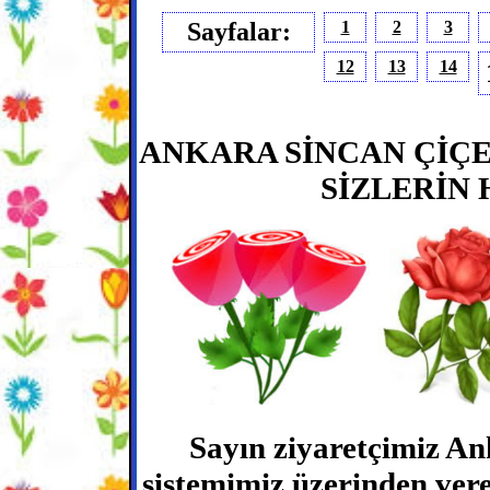
Sayfalar:
1
2
3
12
13
14
ANKARA SİNCAN ÇİÇEK
SİZLERİN 
Sayın ziyaretçimiz Ank
sistemimiz üzerinden vere