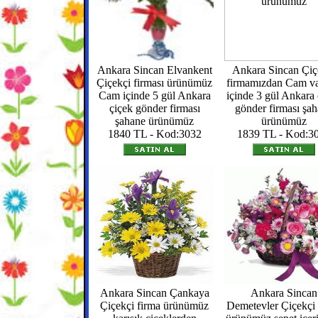
Ankara Sincan Elvankent
Ankara Sincan Çiç
Çiçekçi firması ürünümüz
firmamızdan Cam v
Cam içinde 5 gül Ankara
içinde 3 gül Ankara 
çiçek gönder firması
gönder firması şa
şahane ürünümüz
ürünümüz
1840 TL - Kod:3032
1839 TL - Kod:3
Ankara Sincan Çankaya
Ankara Sincan
Çiçekçi firma ürünümüz
Demetevler Çiçekçi 