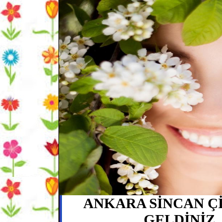
ANKARA SİNCAN Çİ
GELDİNİ