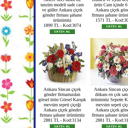
tanzim modeli sade cam
ürün Cam içinde 6
ve güller Ankara çiçek
Ankara çiçek gön
gönder firması şahane
firması şahane ürü
ürünümüz
1571 TL - Kod:3
1899 TL - Kod:3074
Ankara Sincan çiçek
Ankara Sincan çiç
gönder firmamızdan
dükanı en çok satı
görsel ürün Görsel Karışık
ürünümüz Sepette Ka
mevsim sepeti çiçeği
mevsim sepeti çiç
Ankara çiçek gönder
Ankara çiçek gön
firması şahane ürünümüz
firması şahane ürü
2881 TL - Kod:3134
2881 TL - Kod:3