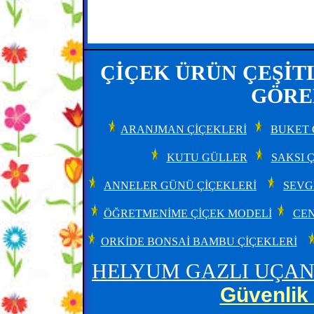
ÇİÇEK ÜRÜN ÇEŞİTL
GÖREB
ARANJMAN ÇİÇEKLERİ
BUKET 
KUTU GÜLLER
SAKSI 
ANNELER GÜNÜ ÇİÇEKLERİ
SEVG
ÖĞRETMENİME ÇİÇEK MODELİ
CEN
ORKİDE BONSAİ BAMBU ÇİÇEKLERİ
HELYUM GAZLI UÇAN
Güvenlik 