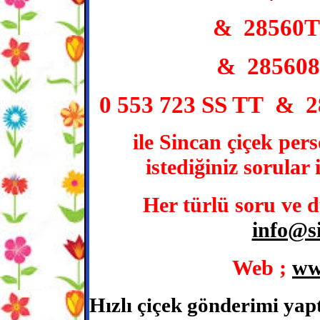
& 28560
& 28560
0 553 723 SS TT & 
ile Sincan çiçek per
istediğiniz sorular 
Her türlü soru ve d
info@s
Web ;
ww
Hızlı çiçek gönderimi yapt