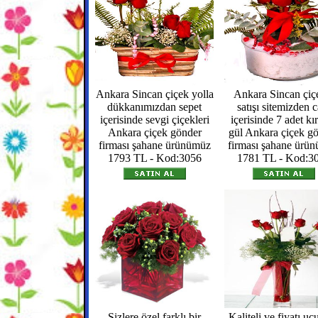
Ankara Sincan çiçek yolla
Ankara Sincan çiç
dükkanımızdan sepet
satışı sitemizden 
içerisinde sevgi çiçekleri
içerisinde 7 adet kı
Ankara çiçek gönder
gül Ankara çiçek g
firması şahane ürünümüz
firması şahane ürü
1793 TL - Kod:3056
1781 TL - Kod:3
Sizlere özel farklı bir
Kaliteli ve fiyatı uc