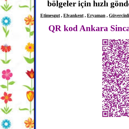
bölgeler için hızlı gön
Etimesgut
,
Elvankent
,
Eryaman
,
Güvercinl
QR kod Ankara Sincan ç