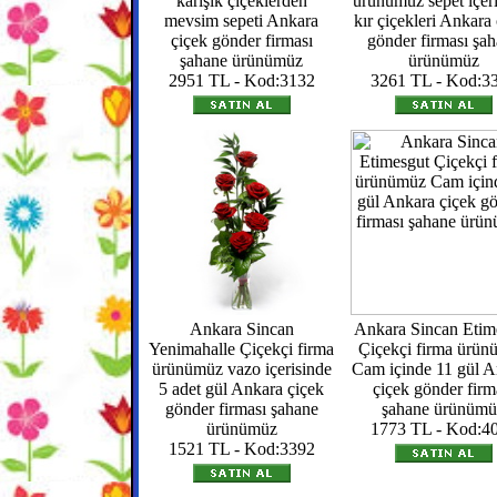
karışık çiçeklerden
ürünümüz sepet içer
mevsim sepeti Ankara
kır çiçekleri Ankara
çiçek gönder firması
gönder firması şa
şahane ürünümüz
ürünümüz
2951 TL - Kod:3132
3261 TL - Kod:3
Ankara Sincan
Ankara Sincan Etim
Yenimahalle Çiçekçi firma
Çiçekçi firma ürü
ürünümüz vazo içerisinde
Cam içinde 11 gül A
5 adet gül Ankara çiçek
çiçek gönder firm
gönder firması şahane
şahane ürünümü
ürünümüz
1773 TL - Kod:4
1521 TL - Kod:3392