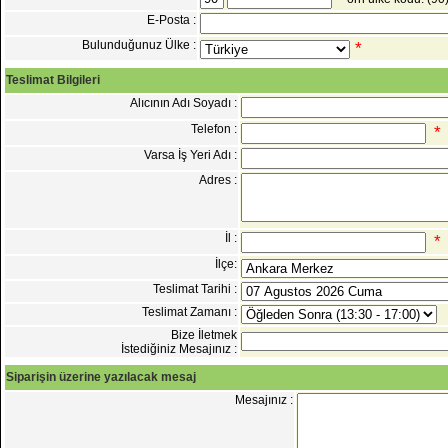
E-Posta :
Bulunduğunuz Ülke :
*
Teslimat Bilgileri
Alıcının Adı Soyadı :
Telefon :
*
Varsa İş Yeri Adı :
Adres :
İl :
*
İlçe:
Teslimat Tarihi :
Teslimat Zamanı :
Bize İletmek
İstediğiniz Mesajınız :
Siparişin üzerine yazılacak mesaj
Mesajınız :