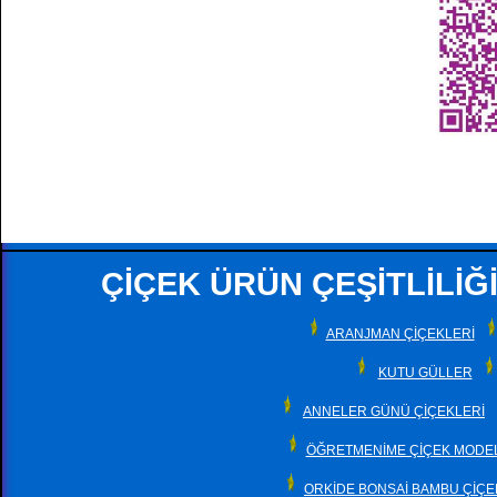
ÇİÇEK ÜRÜN ÇEŞİTLİLİĞİ
ARANJMAN ÇİÇEKLERİ
KUTU GÜLLER
ANNELER GÜNÜ ÇİÇEKLERİ
ÖĞRETMENİME ÇİÇEK MODEL
ORKİDE BONSAİ BAMBU ÇİÇE