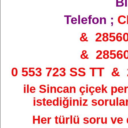
Bi
Telefon ;
C
& 2856
& 2856
0 553 723 SS TT &
ile Sincan çiçek pe
istediğiniz sorular
Her türlü soru ve 