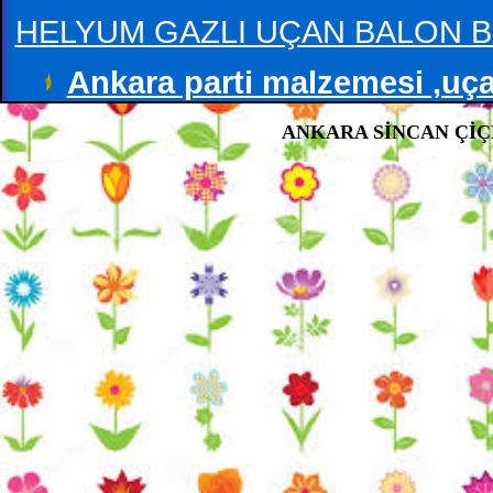
HELYUM GAZLI UÇAN BALON B
Ankara parti malzemesi ,uçan
ANKARA SİNCAN ÇİÇE