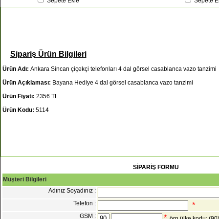
Sepete Ekle
Sepete E
Sipariş Ürün Bilgileri
Ürün Adı:
Ankara Sincan çiçekçi telefonları 4 dal görsel casablanca vazo tanzimi
Ürün Açıklaması:
Bayana Hediye 4 dal görsel casablanca vazo tanzimi
Ürün Fiyatı:
2356 TL
Ürün Kodu:
5114
SİPARİŞ FORMU
Müşteri Bilgileri
Adınız Soyadınız :
Telefon :
*
GSM :
*
örn ülke kodu: (9