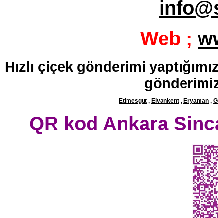
info@
Web ;
w
Hızlı çiçek gönderimi yaptığımız 
gönderimiz
Etimesgut
,
Elvankent
,
Eryaman
,
G
QR kod Ankara Sincan