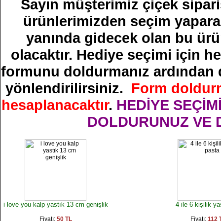
Sayın müşterimiz çiçek sipari
ürünlerimizden seçim yaparak
yanında gidecek olan bu ürün
olacaktır. Hediye seçimi için h
formunu doldurmanız ardından 
yönlendirilirsiniz.
Form doldurm
hesaplanacaktır
.
HEDİYE SEÇİM
DOLDURUNUZ VE D
i love you kalp yastık 13 cm genişlik
4 ile 6 kişilik y
Fiyatı:
50 TL
Fiyatı:
112 