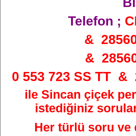
Bi
Telefon ;
C
& 2856
& 2856
0 553 723 SS TT &
ile Sincan çiçek pe
istediğiniz sorular
Her türlü soru ve 