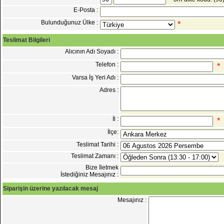
E-Posta :
Bulunduğunuz Ülke :
*
Teslimat Bilgileri
Alıcının Adı Soyadı :
Telefon :
*
Varsa İş Yeri Adı :
Adres :
İl :
*
İlçe:
Teslimat Tarihi :
Teslimat Zamanı :
Bize İletmek
İstediğiniz Mesajınız :
Siparişin üzerine yazılacak mesaj
Mesajınız :