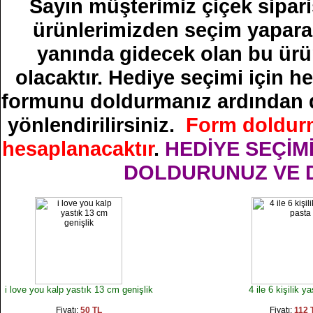
Sayın müşterimiz çiçek sipari
ürünlerimizden seçim yaparak
yanında gidecek olan bu ürün
olacaktır. Hediye seçimi için h
formunu doldurmanız ardından 
yönlendirilirsiniz.
Form doldurm
hesaplanacaktır
.
HEDİYE SEÇİM
DOLDURUNUZ VE D
i love you kalp yastık 13 cm genişlik
4 ile 6 kişilik y
Fiyatı:
50 TL
Fiyatı:
112 