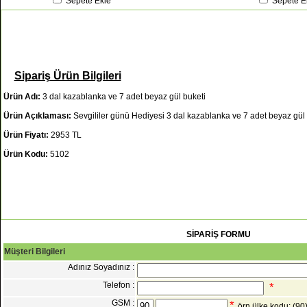
Sepete Ekle
Sepete E
Sipariş Ürün Bilgileri
Ürün Adı:
3 dal kazablanka ve 7 adet beyaz gül buketi
Ürün Açıklaması:
Sevgililer günü Hediyesi 3 dal kazablanka ve 7 adet beyaz gül 
Ürün Fiyatı:
2953 TL
Ürün Kodu:
5102
SİPARİŞ FORMU
Müşteri Bilgileri
Adınız Soyadınız :
Telefon :
*
GSM :
*
örn ülke kodu: (9