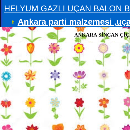
HELYUM GAZLI UÇAN BALON B
Ankara parti malzemesi ,uçan
ANKARA SİNCAN ÇİÇE