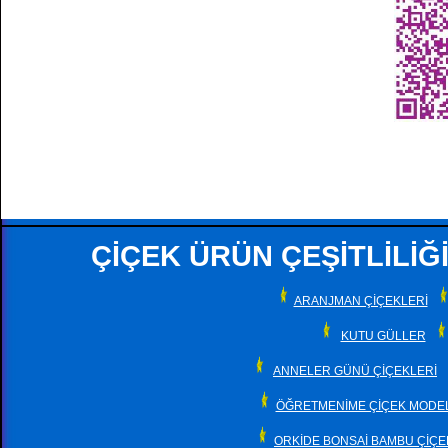
ÇİÇEK ÜRÜN ÇEŞİTLİLİĞİ
ARANJMAN ÇİÇEKLERİ
KUTU GÜLLER
ANNELER GÜNÜ ÇİÇEKLERİ
ÖĞRETMENİME ÇİÇEK MODEL
ORKİDE BONSAİ BAMBU ÇİÇE