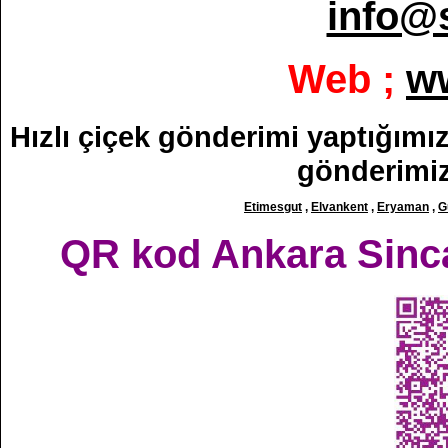
info@
Web ;
w
Hızlı çiçek gönderimi yaptığımız 
gönderimiz
Etimesgut
,
Elvankent
,
Eryaman
,
G
QR kod Ankara Sincan