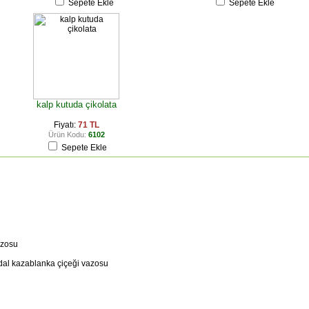
Sepete Ekle
Sepete Ekle
kalp kutuda çikolata
Fiyatı:
71 TL
Ürün Kodu:
6102
Sepete Ekle
azosu
3 dal kazablanka çiçeği vazosu