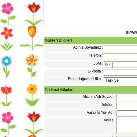
SİPA
Müşteri Bilgileri
Adınız Soyadınız :
Telefon :
GSM :
E-Posta :
Bulunduğunuz Ülke :
Teslimat Bilgileri
Alıcının Adı Soyadı :
Telefon :
Varsa İş Yeri Adı :
Adres :