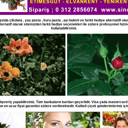
şında çikolata , yaş pasta , kuru pasta , ayı buketi ve farklı hediye alternatifi 
lternatif olarak sitemizden farklı hediye seçenekleri ile sizlere profesyonel hizm
kullanabilirsiniz.
lışveriş yapabilirsiniz. Tüm bankaların kartları geçerlidir. Visa yada mastercard
un en ucuz fiyat garantisi sizlere verilmektedir. Kaliteli çiçek gönderimleriniz için