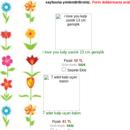
sayfasına yönlendirilirsiniz.
Form doldurmanız ardı
i love you kalp yastık 13 cm genişlik
Fiyatı:
50 TL
Ürün Kodu:
5424
Sepete Ekle
7 adet kalp uçan balon
Fiyatı:
81 TL
Ürün Kodu:
5432