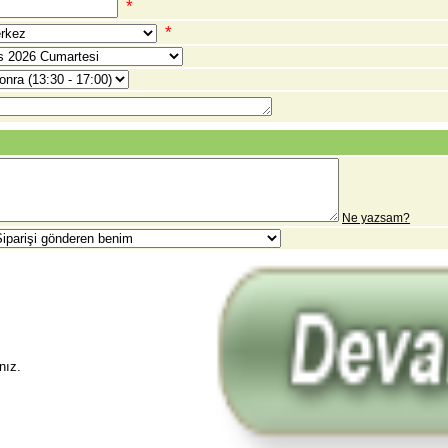
*
*
Ne yazsam?
nız.