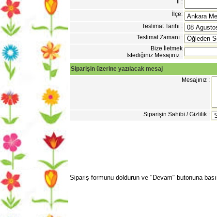
İl :
İlçe:
Teslimat Tarihi :
Teslimat Zamanı :
Bize İletmek
İstediğiniz Mesajınız :
Siparişin üzerine yazılacak mesaj
Mesajınız :
Siparişin Sahibi / Gizlilik :
Sipariş formunu doldurun ve "Devam" butonuna bası