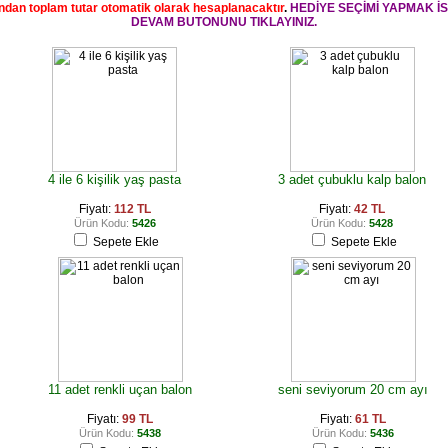
ndan toplam tutar otomatik olarak hesaplanacaktır
.
HEDİYE SEÇİMİ YAPMAK İ
DEVAM BUTONUNU TIKLAYINIZ.
4 ile 6 kişilik yaş pasta
3 adet çubuklu kalp balon
Fiyatı:
112 TL
Fiyatı:
42 TL
Ürün Kodu:
5426
Ürün Kodu:
5428
Sepete Ekle
Sepete Ekle
11 adet renkli uçan balon
seni seviyorum 20 cm ayı
Fiyatı:
99 TL
Fiyatı:
61 TL
Ürün Kodu:
5438
Ürün Kodu:
5436