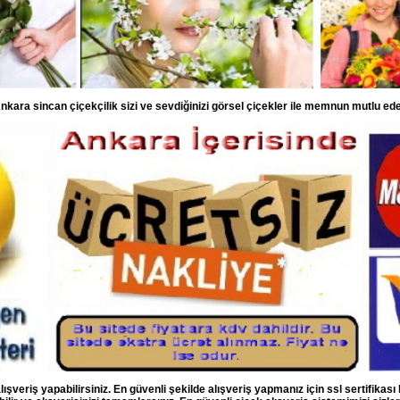
nkara sincan çiçekçilik sizi ve sevdiğinizi görsel çiçekler ile memnun mutlu ede
ışveriş yapabilirsiniz. En güvenli şekilde alışveriş yapmanız için ssl sertifikası 