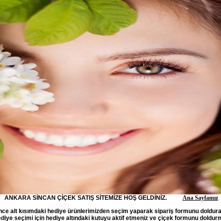
ANKARA SİNCAN ÇİÇEK SATIŞ SİTEMİZE HOŞ GELDİNİZ.
Ana Sayfamız
ce alt kısımdaki hediye ürünlerimizden seçim yaparak sipariş formunu doldurab
. Hediye seçimi için hediye altındaki kutuyu aktif etmeniz ve çiçek formunu dol