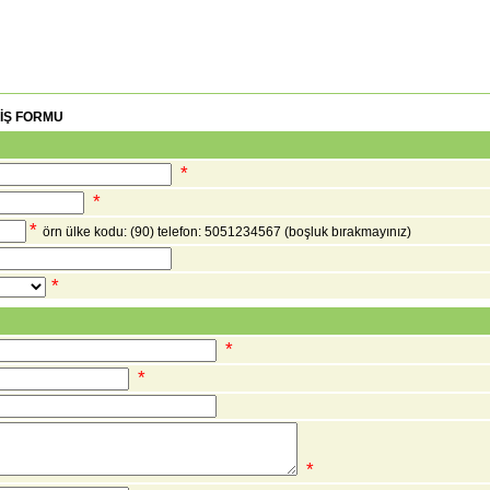
RİŞ FORMU
*
*
*
örn ülke kodu: (90) telefon: 5051234567
(boşluk bırakmayınız)
*
*
*
*