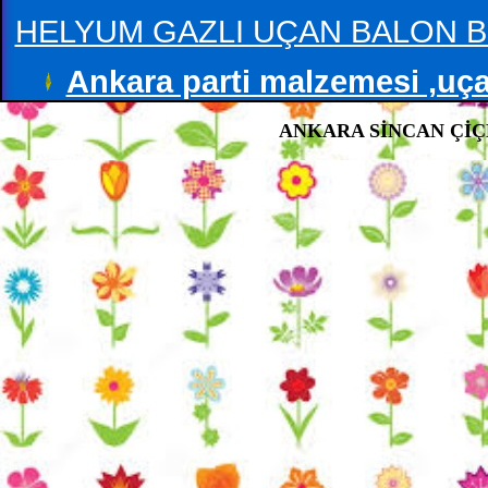
HELYUM GAZLI UÇAN BALON B
Ankara parti malzemesi ,uçan
ANKARA SİNCAN ÇİÇE