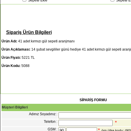
Sepete Ekle
Sepete E
Sipariş Ürün Bilgileri
Ürün Adı:
41 adet kırmızı gül sepeti aranjmanı
Ürün Açıklaması:
14 şubat sevgililer günü hediye 41 adet kırmızı gül sepeti aran
Ürün Fiyatı:
5221 TL
Ürün Kodu:
5088
SİPARİŞ FORMU
Müşteri Bilgileri
Adınız Soyadınız :
Telefon :
*
GSM :
*
örn ülke kodu: (9