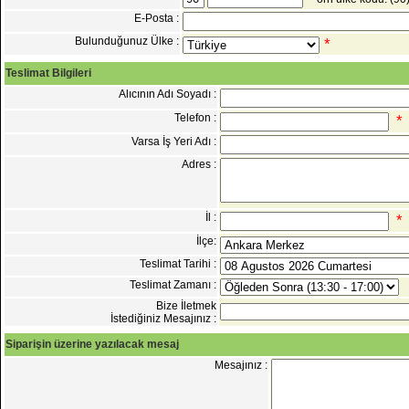
E-Posta :
Bulunduğunuz Ülke :
*
Teslimat Bilgileri
Alıcının Adı Soyadı :
Telefon :
*
Varsa İş Yeri Adı :
Adres :
İl :
*
İlçe:
Teslimat Tarihi :
Teslimat Zamanı :
Bize İletmek
İstediğiniz Mesajınız :
Siparişin üzerine yazılacak mesaj
Mesajınız :