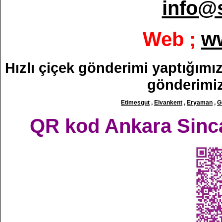
info@
Web ;
w
Hızlı çiçek gönderimi yaptığımız 
gönderimiz
Etimesgut
,
Elvankent
,
Eryaman
,
G
QR kod Ankara Sincan