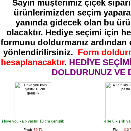
Sayın müşterimiz çiçek sipari
ürünlerimizden seçim yaparak
yanında gidecek olan bu ürün
olacaktır. Hediye seçimi için h
formunu doldurmanız ardından 
yönlendirilirsiniz.
Form doldurm
hesaplanacaktır
.
HEDİYE SEÇİM
DOLDURUNUZ VE D
i love you kalp yastık 13 cm genişlik
4 ile 6 kişilik y
Fiyatı:
50 TL
Fiyatı:
112 