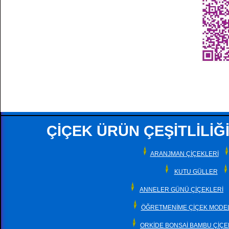
ÇİÇEK ÜRÜN ÇEŞİTLİLİĞİ
ARANJMAN ÇİÇEKLERİ
KUTU GÜLLER
ANNELER GÜNÜ ÇİÇEKLERİ
ÖĞRETMENİME ÇİÇEK MODEL
ORKİDE BONSAİ BAMBU ÇİÇE