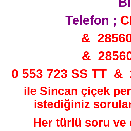
Bi
Telefon ;
C
& 2856
& 2856
0 553 723 SS TT &
ile Sincan çiçek pe
istediğiniz sorular
Her türlü soru ve 